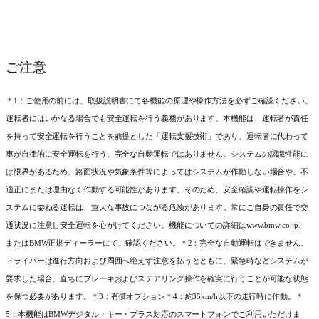
ご注意
＊1：ご使用の前には、取扱説明書にて各機能の原理や操作方法を必ずご確認ください。
運転者にはいかなる場合でも安全運転を行う義務があります。本機能は、運転者が責任
を持って安全運転を行うことを前提とした「運転支援技術」であり、運転者に代わって
車が自律的に安全運転を行う、完全な自動運転ではありません。システムの認識性能に
は限界があるため、路面状況や気象条件等によってはシステムが作動しない場合や、不
適正にまたは理由なく作動する可能性があります。そのため、安全確認や運転操作をシ
ステムに委ねる運転は、重大な事故につながる危険があります。常にご自身の責任で交
通状況に注意し安全運転を心がけてください。機能についての詳細はwww.bmw.co.jp、
またはBMW正規ディーラーにてご確認ください。＊2：完全な自動運転はできません。
ドライバーは進行方向および周囲へ絶えず注意を払うとともに、緊急時などシステムが
要求した場合、直ちにブレーキおよびステアリング操作を確実に行うことが可能な状態
を保つ必要があります。＊3：有償オプション＊4：約35km/h以下の走行時に作動。＊
5：本機能はBMWデジタル・キー・プラス対応のスマートフォンでご利用いただけま