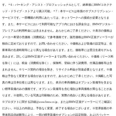
す。＊6：パーキング・アシスト・プロフェッショナルとして、納車後にBMWコネクテ
ッド・ドライブ・ストアより購入可能。＊7：本サービスは有償のサブスクリプション・
サービスです。一部機能の利用にあたっては、ネットワークへの接続が必要となりま
す。また、本サービスにおいて利用可能なアプリ内における課金分は、BMWデジタル・
プレミアムの利用料金には含まれません。あらかじめご了承ください。※表示の価格は
メーカー希望小売価格（消費税込）で参考価格です。販売価格はBMW正規ディーラーが
独自に定めておりますので、お問い合わせください。※価格および装備の設定等は、在
庫車両の生産時期等により異なる場合があります。また、価格帯には受注生産モデルも
含みます。詳しくはBMW正規ディーラーまでお問い合わせください。※価格（リース料
を除く）には、税金（消費税を除く）、保険料、登録に伴う諸費用、付属品価格等は含
まれません。※リース契約の場合を除き、リサイクル料金が別途必要となります。※価
格は予告なく変更する場合がありますので、あらかじめご了承ください。※掲載した写
真の車は日本仕様とは異なります。また、表示の車両価格はオプション装備等を含まな
い標準装備のみの価格です。オプション装備等を含む場合は車両価格が異なることがあ
ります。※使用している写真は印刷物のため、実際の色合いと異なる場合があります。
※プロダクトに関する詳細はwww.bmw.co.jp、またはBMW正規ディーラーにてご確認く
ださい。※以上の内容は、予告なく変更、終了する場合がございます。※世界規模の半
導体部品供給難等により、一部の標準装備やオプションの設定削除、およびパッケー