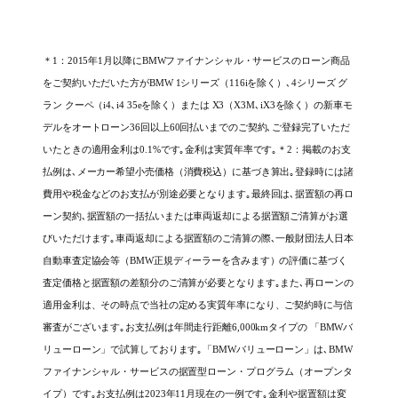
＊1：2015年1月以降にBMWファイナンシャル・サービスのローン商品
をご契約いただいた方がBMW 1シリーズ（116iを除く）､4シリーズ グ
ラン クーペ（i4､i4 35eを除く）または X3（X3M､iX3を除く）の新車モ
デルをオートローン36回以上60回払いまでのご契約､ご登録完了いただ
いたときの適用金利は0.1%です｡金利は実質年率です｡
＊2：掲載のお支
払例は､メーカー希望小売価格（消費税込）に基づき算出｡登録時には諸
費用や税金などのお支払が別途必要となります｡最終回は､据置額の再ロ
ーン契約､据置額の一括払いまたは車両返却による据置額ご清算がお選
びいただけます｡車両返却による据置額のご清算の際､一般財団法人日本
自動車査定協会等（BMW正規ディーラーを含みます）の評価に基づく
査定価格と据置額の差額分のご清算が必要となります｡また､再ローンの
適用金利は、その時点で当社の定める実質年率になり、ご契約時に与信
審査がございます｡お支払例は年間走行距離6,000kmタイプの 「BMWバ
リューローン」で試算しております｡「BMWバリューローン」は､BMW
ファイナンシャル・サービスの据置型ローン・プログラム（オープンタ
イプ）です｡お支払例は2023年11月現在の一例です｡金利や据置額は変