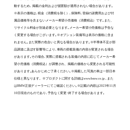
動するため､ 掲載の金利および据置額が適用されない場合があります｡
※表示の価格は､税金（消費税を除く）､保険料､登録の諸費用および付
属品価格等を含まないメーカー希望小売価格（消費税込）です｡また、
リサイクル料金が別途必要となります｡メーカー希望小売価格は予告な
く変更する場合がございます｡
※オプション装備等は表示の価格に含ま
れません｡また実際の色合いと異なる場合があります｡
※半導体不足が部
品調達に及ぼす影響等により､車両の搭載装備の内容が変更される場合
があります｡その場合､実際に搭載される装備の内容に応じてメーカー希
望小売価格（消費税込）が調整され、掲載の価格から変更される可能性
があります｡あらかじめご了承ください｡
※掲載した写真の車は一部日本
仕様と異なります。
※プロダクトに関する詳細はwww.bmw.co.jp ､また
はBMW正規ディーラーにてご確認ください｡
※記載の内容は2023年11月
10日現在のものであり､予告なく変更･終了する場合があります｡